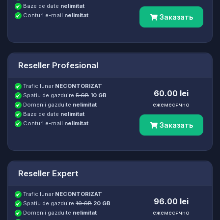
Baze de date
nelimitat
Conturi e-mail
nelimitat
Заказать
Reseller Profesional
Trafic lunar
NECONTORIZAT
60.00 lei
Spatiu de gazduire
5 GB
10 GB
Domenii gazduite
nelimitat
ежемесячно
Baze de date
nelimitat
Conturi e-mail
nelimitat
Заказать
Reseller Expert
Trafic lunar
NECONTORIZAT
96.00 lei
Spatiu de gazduire
10 GB
20 GB
Domenii gazduite
nelimitat
ежемесячно